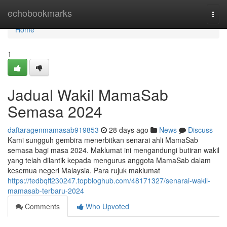
Home
echobookmarks
Togg
navi
Home
1
Jadual Wakil MamaSab
Semasa 2024
daftaragenmamasab919853
28 days ago
News
Discuss
Kami sungguh gembira menerbitkan senarai ahli MamaSab
semasa bagi masa 2024. Maklumat ini mengandungi butiran wakil
yang telah dilantik kepada mengurus anggota MamaSab dalam
kesemua negeri Malaysia. Para rujuk maklumat
https://tedbqff230247.topbloghub.com/48171327/senarai-wakil-
mamasab-terbaru-2024
Comments
Who Upvoted