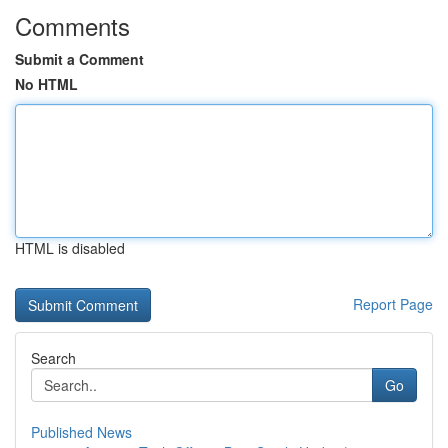
Comments
Submit a Comment
No HTML
HTML is disabled
Report Page
Search
Go
Published News