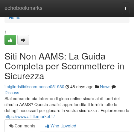
Home
echobookmarks
Togg
navi
Home
1
Siti Non AAMS: La Guida
Completa per Scommettere in
Sicurezza
imigliorisitidiscommesse051930
48 days ago
News
Discuss
Stai cercando piattaforme di gioco online sicure al di fuori del
circuito AAMS? Questa analisi approfondita ti fornirà tutte le
dettagli necessari per giocare in vostra sicurezza . Esploreremo le
https://www.alittlemarket.it/
Comments
Who Upvoted