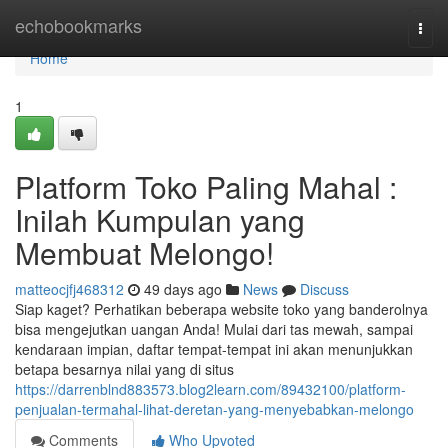
Home
echobookmarks
Togg
navi
Home
1
Platform Toko Paling Mahal :
Inilah Kumpulan yang
Membuat Melongo!
matteocjfj468312
49 days ago
News
Discuss
Siap kaget? Perhatikan beberapa website toko yang banderolnya
bisa mengejutkan uangan Anda! Mulai dari tas mewah, sampai
kendaraan impian, daftar tempat-tempat ini akan menunjukkan
betapa besarnya nilai yang di situs
https://darrenblnd883573.blog2learn.com/89432100/platform-
penjualan-termahal-lihat-deretan-yang-menyebabkan-melongo
Comments
Who Upvoted