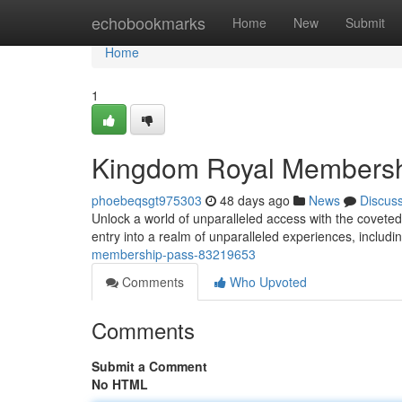
Home
echobookmarks
Home
New
Submit
Home
1
Kingdom Royal Membersh
phoebeqsgt975303
48 days ago
News
Discus
Unlock a world of unparalleled access with the covet
entry into a realm of unparalleled experiences, includi
membership-pass-83219653
Comments
Who Upvoted
Comments
Submit a Comment
No HTML