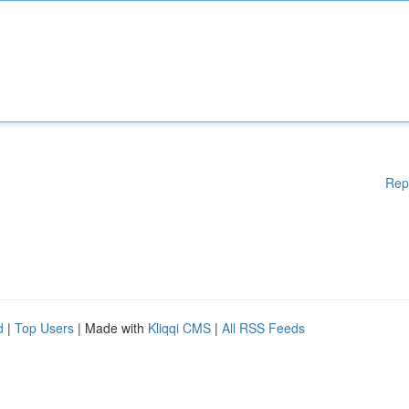
Rep
d
|
Top Users
| Made with
Kliqqi CMS
|
All RSS Feeds