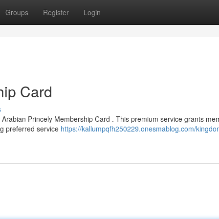
Groups
Register
Login
ip Card
s
ed Arabian Princely Membership Card . This premium service grants me
ng preferred service
https://kallumpqfh250229.onesmablog.com/kingdom