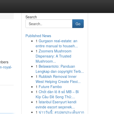
Search
Go
Published News
1
Gurgaon real-estate: an
entire manual to househ...
1
Zoomers Mushroom
Dispensary: A Trusted
Mushroom...
mbers
1
Belawantoto: Panduan
-royal-
Lengkap dan copyright Terb...
1
Rubbish Removal Inner
West Helping Create Flexi...
1
Future Fambo
1
Chốt dàn lô 8 số MB – Bí
Kíp Cầu Đề Song Thủ:...
1
İstanbul Esenyurt kendi
evinde escort seçenek...
1
ข่าววันนี้: สรุปทุกประเด็นจาก