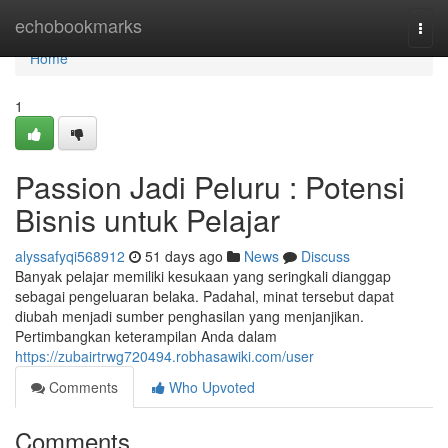
Home
echobookmarks
Togg
navi
Home
1
Passion Jadi Peluru : Potensi
Bisnis untuk Pelajar
alyssafyqi568912
51 days ago
News
Discuss
Banyak pelajar memiliki kesukaan yang seringkali dianggap
sebagai pengeluaran belaka. Padahal, minat tersebut dapat
diubah menjadi sumber penghasilan yang menjanjikan.
Pertimbangkan keterampilan Anda dalam
https://zubairtrwg720494.robhasawiki.com/user
Comments
Who Upvoted
Comments