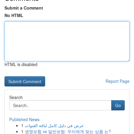
Submit a Comment
No HTML
HTML is disabled
Report Page
Search
Go
Published News
1
عرض في دليل كامل لباقة القنوات
1
생명보험 vs 일반보험: 우리에게 맞는 상품 는?