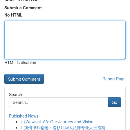
Submit a Comment
No HTML
HTML is disabled
Report Page
Search
Go
Published News
1
{Wowslot168: Our Journey and Vision
1
加州律师精选：洛杉矶华人法律专业人士指南