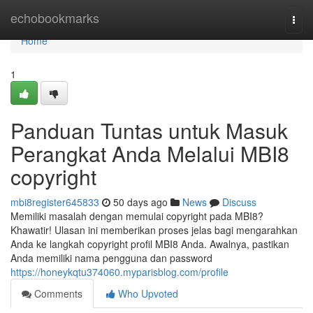
Home
echobookmarks
Togg
navi
Home
1
Panduan Tuntas untuk Masuk
Perangkat Anda Melalui MBI8
copyright
mbi8register645833
50 days ago
News
Discuss
Memiliki masalah dengan memulai copyright pada MBI8?
Khawatir! Ulasan ini memberikan proses jelas bagi mengarahkan
Anda ke langkah copyright profil MBI8 Anda. Awalnya, pastikan
Anda memiliki nama pengguna dan password
https://honeykqtu374060.myparisblog.com/profile
Comments
Who Upvoted