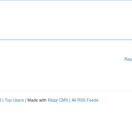
Rep
d
|
Top Users
| Made with
Kliqqi CMS
|
All RSS Feeds