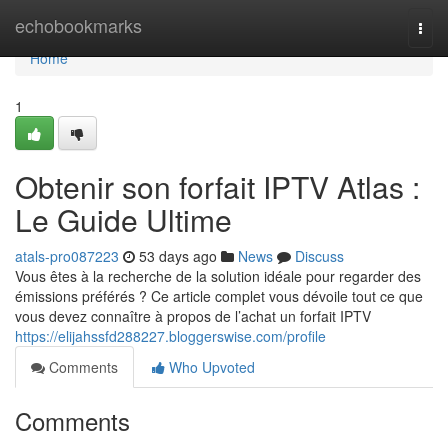
Home
echobookmarks
Togg
navi
Home
1
Obtenir son forfait IPTV Atlas :
Le Guide Ultime
atals-pro087223
53 days ago
News
Discuss
Vous êtes à la recherche de la solution idéale pour regarder des
émissions préférés ? Ce article complet vous dévoile tout ce que
vous devez connaître à propos de l’achat un forfait IPTV
https://elijahssfd288227.bloggerswise.com/profile
Comments
Who Upvoted
Comments