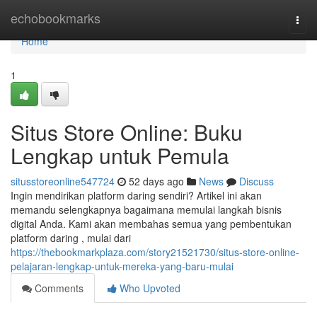
Home
echobookmarks
Togg
navi
Home
1
Situs Store Online: Buku
Lengkap untuk Pemula
situsstoreonline547724
52 days ago
News
Discuss
Ingin mendirikan platform daring sendiri? Artikel ini akan
memandu selengkapnya bagaimana memulai langkah bisnis
digital Anda. Kami akan membahas semua yang pembentukan
platform daring , mulai dari
https://thebookmarkplaza.com/story21521730/situs-store-online-
pelajaran-lengkap-untuk-mereka-yang-baru-mulai
Comments
Who Upvoted