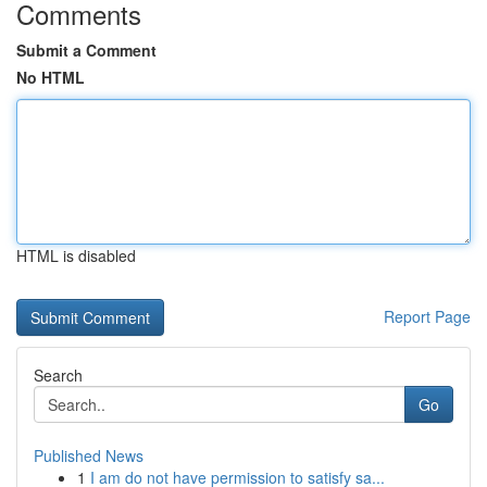
Comments
Submit a Comment
No HTML
HTML is disabled
Report Page
Search
Go
Published News
1
I am do not have permission to satisfy sa...