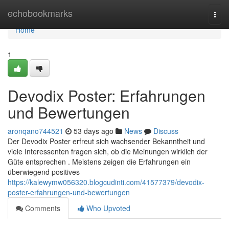
Home
echobookmarks
Togg
navi
Home
1
Devodix Poster: Erfahrungen
und Bewertungen
aronqano744521
53 days ago
News
Discuss
Der Devodix Poster erfreut sich wachsender Bekanntheit und
viele Interessenten fragen sich, ob die Meinungen wirklich der
Güte entsprechen . Meistens zeigen die Erfahrungen ein
überwiegend positives
https://kalewymw056320.blogcudinti.com/41577379/devodix-
poster-erfahrungen-und-bewertungen
Comments
Who Upvoted