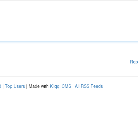
Rep
d
|
Top Users
| Made with
Kliqqi CMS
|
All RSS Feeds