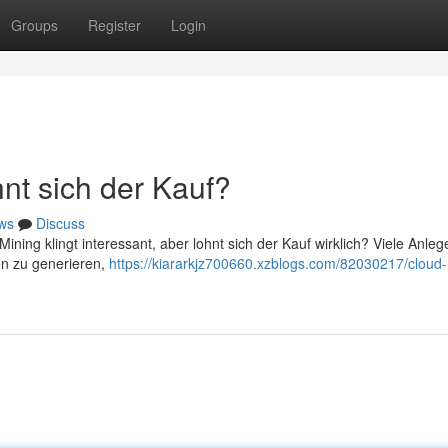
Groups
Register
Login
nt sich der Kauf?
ws
Discuss
Mining klingt interessant, aber lohnt sich der Kauf wirklich? Viele Anleg
en zu generieren,
https://kiararkjz700660.xzblogs.com/82030217/cloud-