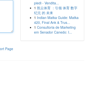
piedi - Vendita...
1
凯云体育 ：引领 体育 数字
纪元 的 未来
1
Indian Matka Guide: Matka
420, Final Ank & Trus...
1
Consultoria de Marketing
em Senador Canedo: I...
ort Page