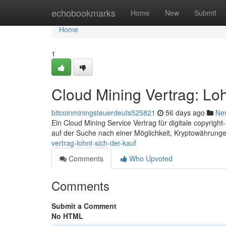
Home
echobookmarks
Home
New
Submit
Home
1
Cloud Mining Vertrag: Loh
bitcoinminingsteuerdeuts525821
56 days ago
Ne
Ein Cloud Mining Service Vertrag für digitale copyright-
auf der Suche nach einer Möglichkeit, Kryptowährung
vertrag-lohnt-sich-der-kauf
Comments
Who Upvoted
Comments
Submit a Comment
No HTML