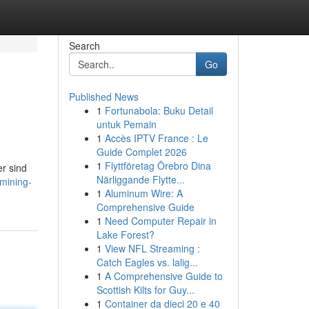
Search
Go
Published News
1
Fortunabola: Buku Detail
untuk Pemain
1
Accès IPTV France : Le
Guide Complet 2026
1
Flyttföretag Örebro Dina
er sind
Närliggande Flytte...
mining-
1
Aluminum Wire: A
Comprehensive Guide
1
Need Computer Repair in
Lake Forest?
1
View NFL Streaming :
Catch Eagles vs. lalig...
1
A Comprehensive Guide to
Scottish Kilts for Guy...
1
Container da dieci 20 e 40