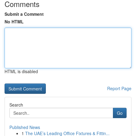
Comments
Submit a Comment
No HTML
HTML is disabled
Report Page
Search
Go
Published News
1
The UAE’s Leading Office Fixtures & Fittin...