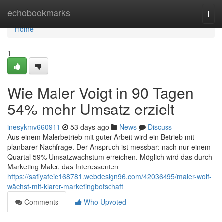
Home
echobookmarks
Togg
navi
Home
1
Wie Maler Voigt in 90 Tagen
54% mehr Umsatz erzielt
inesykmv660911
53 days ago
News
Discuss
Aus einem Malerbetrieb mit guter Arbeit wird ein Betrieb mit
planbarer Nachfrage. Der Anspruch ist messbar: nach nur einem
Quartal 59% Umsatzwachstum erreichen. Möglich wird das durch
Marketing Maler, das Interessenten
https://safiyafeie168781.webdesign96.com/42036495/maler-wolf-
wächst-mit-klarer-marketingbotschaft
Comments
Who Upvoted