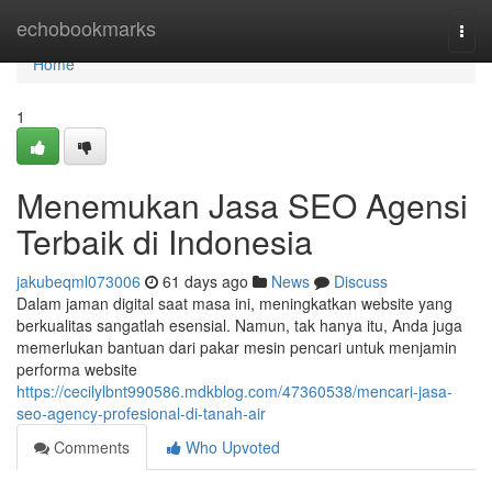
Home
echobookmarks
Togg
navi
Home
1
Menemukan Jasa SEO Agensi
Terbaik di Indonesia
jakubeqml073006
61 days ago
News
Discuss
Dalam jaman digital saat masa ini, meningkatkan website yang
berkualitas sangatlah esensial. Namun, tak hanya itu, Anda juga
memerlukan bantuan dari pakar mesin pencari untuk menjamin
performa website
https://cecilylbnt990586.mdkblog.com/47360538/mencari-jasa-
seo-agency-profesional-di-tanah-air
Comments
Who Upvoted