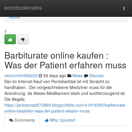
Home
echobookmarks
Togg
navi
Home
1
Barbiturate online kaufen :
Was der Patient erfahren muss
victorvmtv956220
59 days ago
News
Discuss
Der im Internet Kauf von Pentobarbital ist mit Vorsicht zu
handhaben . Der vorgeschriebene Mediziner muss für die
Anordnung, da dieses Medikament stark und suchterzeugend ist.
Die illegale
https://janicevcqd272969.blogscribble.com/41916355/barbiturate-
online-bestellen-was-der-patient-wissen-muss
Comments
Who Upvoted