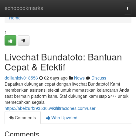
Home
echobookmarks
Togg
navi
Home
1
Livechat Bundatoto: Bantuan
Cepat & Efektif
delilahlxfv018556
62 days ago
News
Discuss
Dapatkan dukungan cepat dengan livechat Bundatoto! Kami
memberikan asistensi efektif untuk memastikan kelancaran Anda
saat bermain platform kami. Staf dukungan kami siap 24/7 untuk
memecahkan segala
https://abelzurf393530.wikifiltraciones.com/user
Comments
Who Upvoted
Comments