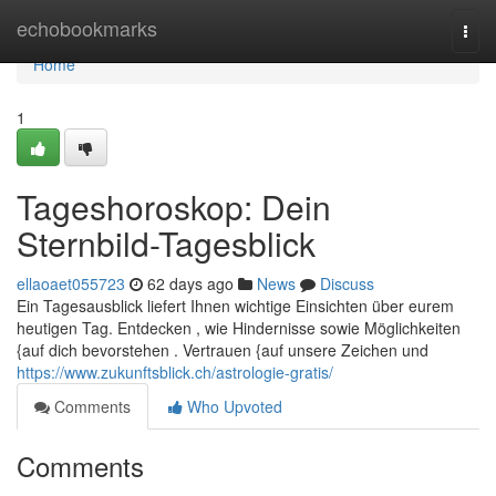
Home
echobookmarks
Togg
navi
Home
1
Tageshoroskop: Dein
Sternbild-Tagesblick
ellaoaet055723
62 days ago
News
Discuss
Ein Tagesausblick liefert Ihnen wichtige Einsichten über eurem
heutigen Tag. Entdecken , wie Hindernisse sowie Möglichkeiten
{auf dich bevorstehen . Vertrauen {auf unsere Zeichen und
https://www.zukunftsblick.ch/astrologie-gratis/
Comments
Who Upvoted
Comments