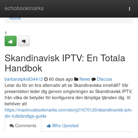
Home
echobookmarks
Togg
navi
Home
1
Skandinavisk IPTV: En Totala
Handbok
barbaratpkx834412
60 days ago
News
Discuss
Letar du för en bra alternativ att se Skandinaviska innehåll? Vår
presentation leder dig genom omgivningen av Skandinavisk IPTV,
från vilka de betyder för konfigurera den lämpliga tjänsten dig. Vi
behöver att
https://maximusbookmarks.com/story21670120/skandinavisk-iptv-
din-fullständiga-guide
Comments
Who Upvoted