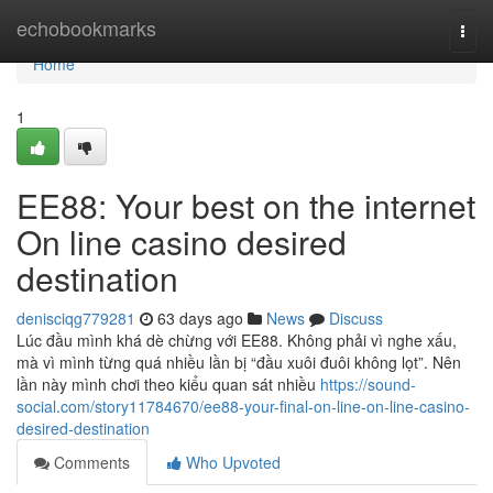
Home
echobookmarks
Togg
navi
Home
1
EE88: Your best on the internet
On line casino desired
destination
denisciqg779281
63 days ago
News
Discuss
Lúc đầu mình khá dè chừng với EE88. Không phải vì nghe xấu,
mà vì mình từng quá nhiều lần bị “đầu xuôi đuôi không lọt”. Nên
lần này mình chơi theo kiểu quan sát nhiều
https://sound-
social.com/story11784670/ee88-your-final-on-line-on-line-casino-
desired-destination
Comments
Who Upvoted