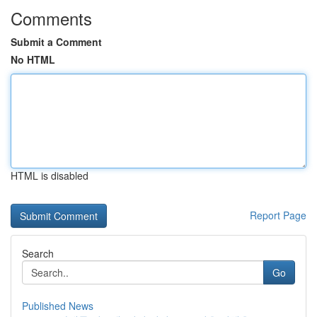
Comments
Submit a Comment
No HTML
HTML is disabled
Report Page
Search
Go
Published News