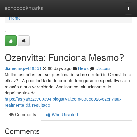
Home
echobookmarks
Togg
navi
Home
1
Ozenvitta: Funciona Mesmo?
dianeqmqw486551
60 days ago
News
Discuss
Muitas usuárias têm se questionado sobre o referido Ozenvitta: é
eficaz? . A popularidade do produto tem gerado expectativas em
relação à sua veracidade. Analisamos minuciosamente
depoimentos de
https://asiyahzzc700394.blogstival.com/63058926/ozenvitta-
realmente-dá-resultado
Comments
Who Upvoted
Comments