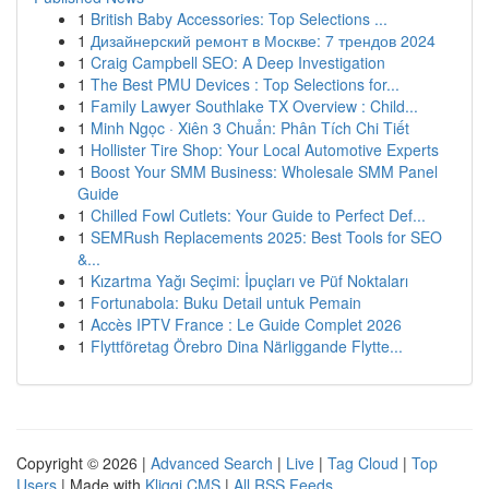
1
British Baby Accessories: Top Selections ...
1
Дизайнерский ремонт в Москве: 7 трендов 2024
1
Craig Campbell SEO: A Deep Investigation
1
The Best PMU Devices : Top Selections for...
1
Family Lawyer Southlake TX Overview : Child...
1
Minh Ngọc · Xiên 3 Chuẩn: Phân Tích Chi Tiết
1
Hollister Tire Shop: Your Local Automotive Experts
1
Boost Your SMM Business: Wholesale SMM Panel
Guide
1
Chilled Fowl Cutlets: Your Guide to Perfect Def...
1
SEMRush Replacements 2025: Best Tools for SEO
&...
1
Kızartma Yağı Seçimi: İpuçları ve Püf Noktaları
1
Fortunabola: Buku Detail untuk Pemain
1
Accès IPTV France : Le Guide Complet 2026
1
Flyttföretag Örebro Dina Närliggande Flytte...
Copyright © 2026 |
Advanced Search
|
Live
|
Tag Cloud
|
Top
Users
| Made with
Kliqqi CMS
|
All RSS Feeds