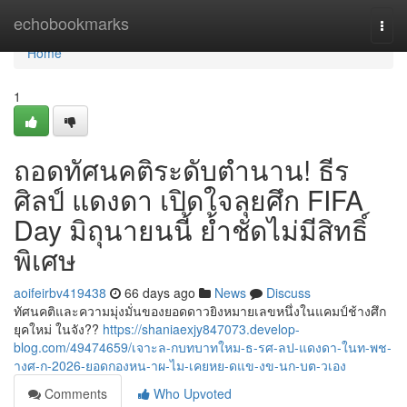
Home
echobookmarks
Togg
navi
Home
1
ถอดทัศนคติระดับตำนาน! ธีร
ศิลป์ แดงดา เปิดใจลุยศึก FIFA
Day มิถุนายนนี้ ย้ำชัดไม่มีสิทธิ์
พิเศษ
aoifeirbv419438
66 days ago
News
Discuss
ทัศนคติและความมุ่งมั่นของยอดดาวยิงหมายเลขหนึ่งในแคมป์ช้างศึก
ยุคใหม่ ในจัง??
https://shaniaexjy847073.develop-
blog.com/49474659/เจาะล-กบทบาทใหม-ธ-รศ-ลป-แดงดา-ในท-พช-
างศ-ก-2026-ยอดกองหน-าผ-ไม-เคยหย-ดแข-งข-นก-บต-วเอง
Comments
Who Upvoted