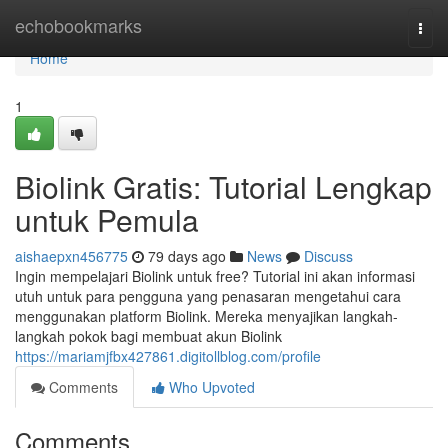
Home
echobookmarks
Togg
navi
Home
1
Biolink Gratis: Tutorial Lengkap
untuk Pemula
aishaepxn456775
79 days ago
News
Discuss
Ingin mempelajari Biolink untuk free? Tutorial ini akan informasi
utuh untuk para pengguna yang penasaran mengetahui cara
menggunakan platform Biolink. Mereka menyajikan langkah-
langkah pokok bagi membuat akun Biolink
https://mariamjfbx427861.digitollblog.com/profile
Comments
Who Upvoted
Comments