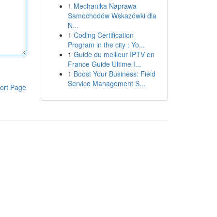
1
Mechanika Naprawa
Samochodów Wskazówki dla
N...
1
Coding Certification
Program in the city : Yo...
1
Guide du meilleur IPTV en
France Guide Ultime I...
1
Boost Your Business: Field
Service Management S...
ort Page