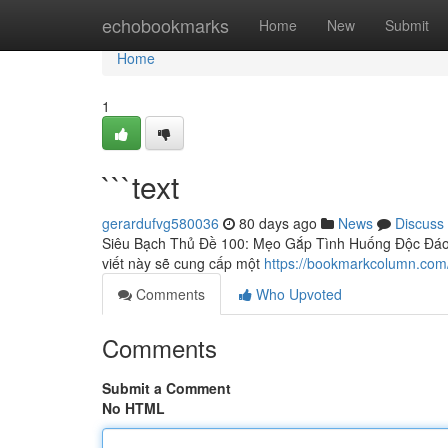
Home
echobookmarks
Home
New
Submit
Home
1
```text
gerardufvg580036
80 days ago
News
Discuss
Siêu Bạch Thủ Đề 100: Mẹo Gắp Tình Huống Độc Đáo 
viết này sẽ cung cấp một
https://bookmarkcolumn.com
Comments
Who Upvoted
Comments
Submit a Comment
No HTML