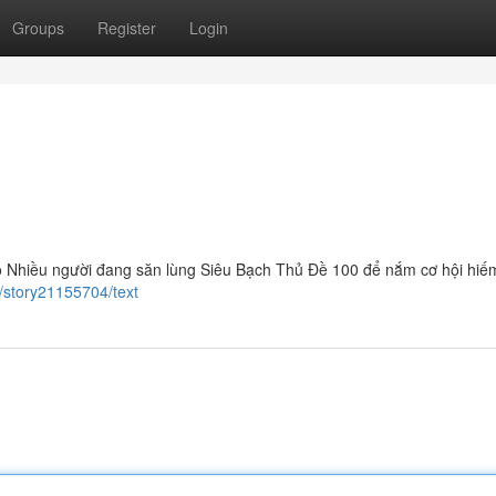
Groups
Register
Login
Nhiều người đang săn lùng Siêu Bạch Thủ Đề 100 để nắm cơ hội hiếm
/story21155704/text