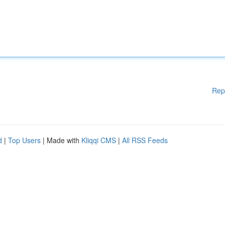
Rep
d
|
Top Users
| Made with
Kliqqi CMS
|
All RSS Feeds