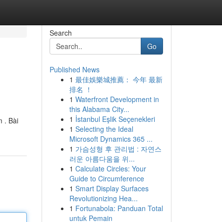
Search
Go
Published News
1
最佳娛樂城推薦： 今年 最新
排名 ！
1
Waterfront Development in
this Alabama City...
1
İstanbul Eşlik Seçenekleri
 . Bài
1
Selecting the Ideal
Microsoft Dynamics 365 ...
1
가슴성형 후 관리법 : 자연스
러운 아름다움을 위...
1
Calculate Circles: Your
Guide to Circumference
1
Smart Display Surfaces
Revolutionizing Hea...
1
Fortunabola: Panduan Total
untuk Pemain