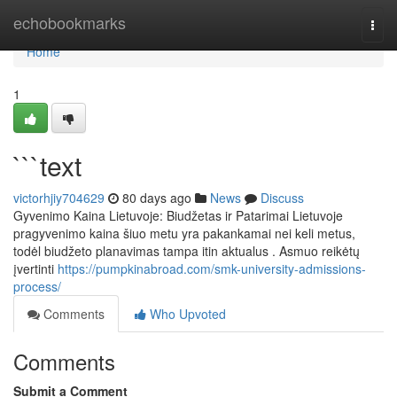
Home
echobookmarks
Togg
navi
Home
1
```text
victorhjiy704629
80 days ago
News
Discuss
Gyvenimo Kaina Lietuvoje: Biudžetas ir Patarimai Lietuvoje
pragyvenimo kaina šiuo metu yra pakankamai nei keli metus,
todėl biudžeto planavimas tampa itin aktualus . Asmuo reikėtų
įvertinti
https://pumpkinabroad.com/smk-university-admissions-
process/
Comments
Who Upvoted
Comments
Submit a Comment