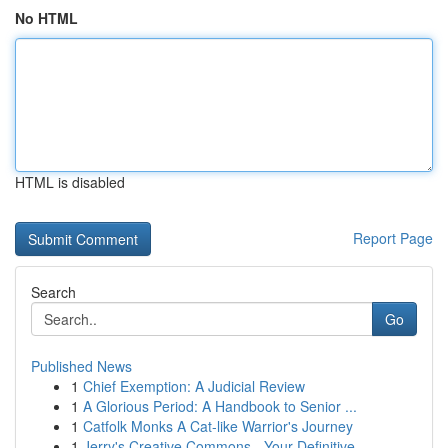
No HTML
HTML is disabled
Report Page
Search
Go
Published News
1
Chief Exemption: A Judicial Review
1
A Glorious Period: A Handbook to Senior ...
1
Catfolk Monks A Cat-like Warrior's Journey
1
Jerry's Creative Commons - Your Definitive ...