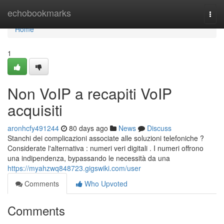
Home
echobookmarks
Togg
navi
Home
1
Non VoIP a recapiti VoIP
acquisiti
aronhcfy491244
80 days ago
News
Discuss
Stanchi dei complicazioni associate alle soluzioni telefoniche ?
Considerate l'alternativa : numeri veri digitali . I numeri offrono
una indipendenza, bypassando le necessità da una
https://myahzwq848723.gigswiki.com/user
Comments
Who Upvoted
Comments