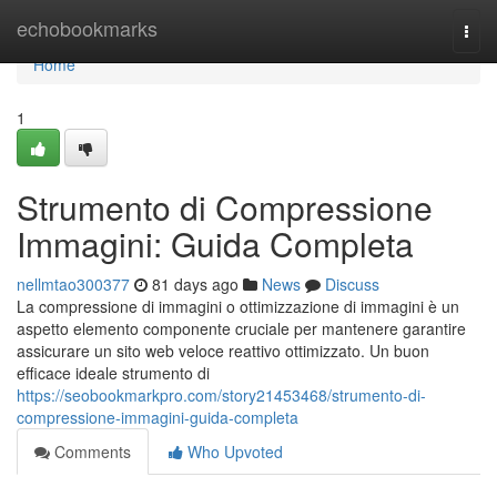
Home
echobookmarks
Togg
navi
Home
1
Strumento di Compressione
Immagini: Guida Completa
nellmtao300377
81 days ago
News
Discuss
La compressione di immagini o ottimizzazione di immagini è un
aspetto elemento componente cruciale per mantenere garantire
assicurare un sito web veloce reattivo ottimizzato. Un buon
efficace ideale strumento di
https://seobookmarkpro.com/story21453468/strumento-di-
compressione-immagini-guida-completa
Comments
Who Upvoted