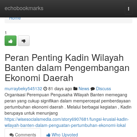
Home
echobookmarks
Togg
navi
Home
1
Peran Penting Kadin Wilayah
Banten dalam Pengembangan
Ekonomi Daerah
murraybeky545132
81 days ago
News
Discuss
Organisasi Perempuan Pengusaha Wilayah Banten memegang
peran yang cukup signifikan dalam mempercepat pemberdayaan
pertumbuhan ekonomi daerah . Melalui berbagai kegiatan , Kadin
berupaya untuk menunjang
https://wisesocialsmedia.com/story6907681/fungsi-krusial-kadin-
wilayah-banten-dalam-penguatan-pertumbuhan-ekonomi-lokal
Comments
Who Upvoted