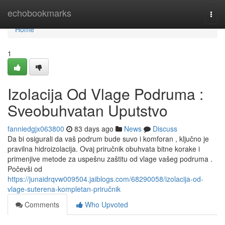
Home
echobookmarks
Togg
navi
Home
1
Izolacija Od Vlage Podruma :
Sveobuhvatan Uputstvo
fanniedgjx063800
83 days ago
News
Discuss
Da bi osigurali da vaš podrum bude suvo i komforan , ključno je
pravilna hidroizolacija. Ovaj priručnik obuhvata bitne korake i
primenjive metode za uspešnu zaštitu od vlage vašeg podruma .
Počevši od
https://junaidrqvw009504.jaiblogs.com/68290058/izolacija-od-
vlage-suterena-kompletan-priručnik
Comments
Who Upvoted