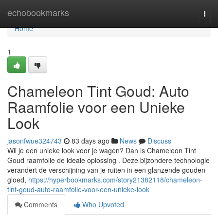
Home
echobookmarks
Togg
navi
Home
1
Chameleon Tint Goud: Auto
Raamfolie voor een Unieke
Look
jasonfwue324743
83 days ago
News
Discuss
Wil je een unieke look voor je wagen? Dan is Chameleon Tint
Goud raamfolie de ideale oplossing . Deze bijzondere technologie
verandert de verschijning van je ruiten in een glanzende gouden
gloed,
https://hyperbookmarks.com/story21382118/chameleon-
tint-goud-auto-raamfolie-voor-een-unieke-look
Comments
Who Upvoted