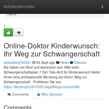
Home
echobookmarks
Togg
navi
Home
1
Online-Doktor Kinderwunsch:
Ihr Weg zur Schwangerschaft
alyssakaej760361
84 days ago
News
Discuss
Sie haben ein Kind und wünschen sich Hilfe beim
Schwangerschaftsplan ? Der Tele-Arzt für Kinderwunsch bietet
Ihnen eine professionelle Beratung auf Ihrem Weg zur
Schwangerschaft . Profitieren Sie von
https://declancpoz507020.targetblogs.com/profile
Comments
Who Upvoted
Comments