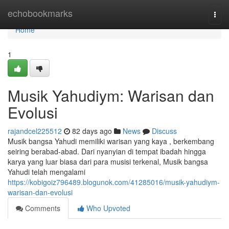
Home
echobookmarks
Togg
navi
Home
1
Musik Yahudiym: Warisan dan
Evolusi
rajandcel225512
82 days ago
News
Discuss
Musik bangsa Yahudi memiliki warisan yang kaya , berkembang
seiring berabad-abad. Dari nyanyian di tempat ibadah hingga
karya yang luar biasa dari para musisi terkenal, Musik bangsa
Yahudi telah mengalami
https://kobigoiz796489.blogunok.com/41285016/musik-yahudiym-
warisan-dan-evolusi
Comments
Who Upvoted