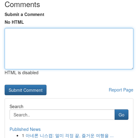
Comments
Submit a Comment
No HTML
HTML is disabled
Report Page
Search
Go
Published News
1
아네론 니스캡: 멀미 걱정 끝, 즐거운 여행을 ...