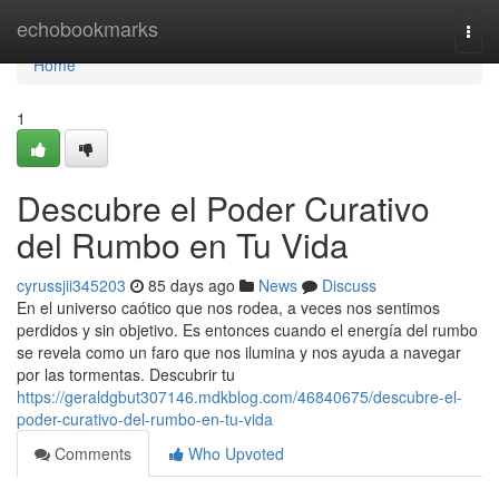
Home
echobookmarks
Togg
navi
Home
1
Descubre el Poder Curativo
del Rumbo en Tu Vida
cyrussjii345203
85 days ago
News
Discuss
En el universo caótico que nos rodea, a veces nos sentimos
perdidos y sin objetivo. Es entonces cuando el energía del rumbo
se revela como un faro que nos ilumina y nos ayuda a navegar
por las tormentas. Descubrir tu
https://geraldgbut307146.mdkblog.com/46840675/descubre-el-
poder-curativo-del-rumbo-en-tu-vida
Comments
Who Upvoted