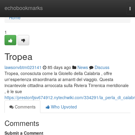
Home
echobookmarks
To
na
Home
1
Tropea
lawsonvbtm023141
85 days ago
News
Discuss
Tropea, conosciuta come la Gioiello della Calabria , offre
un'esperienza straordinaria ai amanti del viaggio. Questa
incantevole cittadina arroccata sulla Riviera Tirrenica meridionale
, è le sue
https://prestonfjsv674912.nytechwiki.com/334291/la_perla_di_calabr
Comments
Who Upvoted
Comments
Submit a Comment