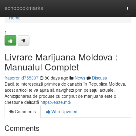
Home
echobookmarks
Togg
navi
Home
1
Livrare Marijuana Moldova :
Manualul Complet
fraserpnld755307
86 days ago
News
Discuss
Dacă te interesează primirea de canabis în Republica Moldova,
acest articol te va ajuta să navighezi prin peisajul actuale.
Achiziționarea de produse cu conținut de marijuana este o
chestiune delicată
https://eaze.md/
Comments
Who Upvoted
Comments