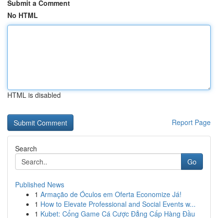
Submit a Comment
No HTML
HTML is disabled
Report Page
Search
Go
Published News
1
Armação de Óculos em Oferta Economize Já!
1
How to Elevate Professional and Social Events w...
1
Kubet: Cổng Game Cá Cược Đẳng Cấp Hàng Đầu