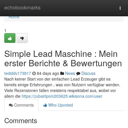
Home
echobookmarks
Togg
navi
Home
1
Simple Lead Maschine : Mein
erster Berichte & Bewertungen
tediddv173817
84 days ago
News
Discuss
Nach keiner Start von der einfachen Lead Erzeuger gibt es
bereits einige Erfahrungen , was von Nutzern verfügbar werden.
Viele Rezensionen fallen meistens respektabel aus, wobei vor
allem die
https://zubairlpom203625.wikisona.com/user
Comments
Who Upvoted
Comments