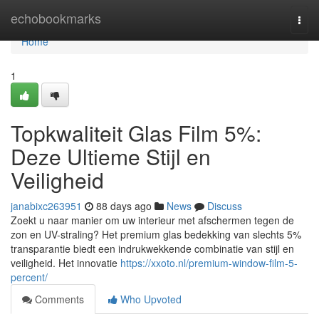
Home
echobookmarks
Togg
navi
Home
1
Topkwaliteit Glas Film 5%:
Deze Ultieme Stijl en
Veiligheid
janabixc263951
88 days ago
News
Discuss
Zoekt u naar manier om uw interieur met afschermen tegen de
zon en UV-straling? Het premium glas bedekking van slechts 5%
transparantie biedt een indrukwekkende combinatie van stijl en
veiligheid. Het innovatie
https://xxoto.nl/premium-window-film-5-
percent/
Comments
Who Upvoted