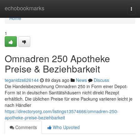
Home
echobookmarks
Togg
navi
Home
1
Omnadren 250 Apotheke
Preise & Beziehbarkeit
teganidzs626144
89 days ago
News
Discuss
Die Handelsbezeichnung Omnadren 250 in Form einer Depot-
Form ist in deutschen Sanitätshäusern nicht direkt Rezept
erhältlich. Die üblichen Preise für eine Packung variieren leicht je
nach Händler
https://directoryorg.com/listings13574666/omnadren-250-
apotheke-preise-beziehbarkeit
Comments
Who Upvoted