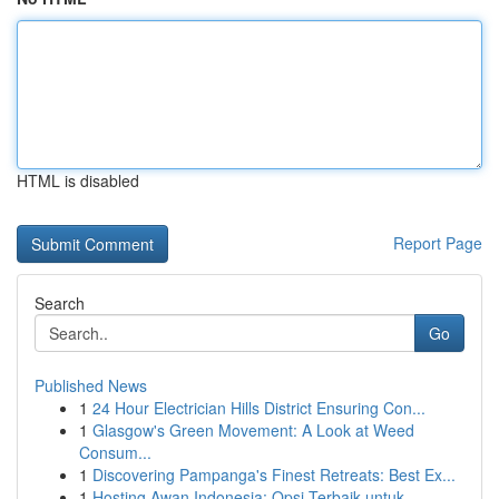
HTML is disabled
Report Page
Search
Go
Published News
1
24 Hour Electrician Hills District Ensuring Con...
1
Glasgow's Green Movement: A Look at Weed
Consum...
1
Discovering Pampanga's Finest Retreats: Best Ex...
1
Hosting Awan Indonesia: Opsi Terbaik untuk...