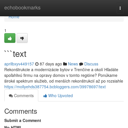
Home
echobookmarks
Togg
navi
Home
1
```text
aprilbxyv449157
87 days ago
News
Discuss
Rekonštrukcie a modernizácie bytov v Trenčíne a okolí Hľadáte
spoľahlivú firmu na opravy domov v tomto regióne? Ponúkame
široké spektrum služieb, od menších rekonštrukcií až po rozsiahle
https://mollyehds387754.bcbloggers.com/39978697/text
Comments
Who Upvoted
Comments
Submit a Comment
No HTML