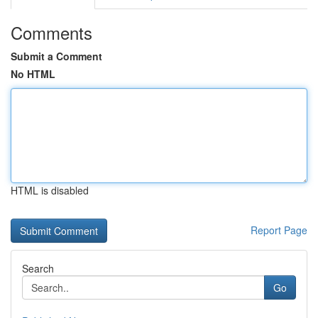
Comments
Submit a Comment
No HTML
HTML is disabled
Report Page
Search
Go