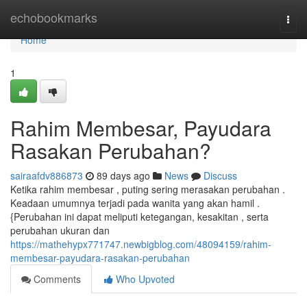
Home
echobookmarks
Togg
navi
Home
1
Rahim Membesar, Payudara
Rasakan Perubahan?
sairaafdv886873
89 days ago
News
Discuss
Ketika rahim membesar , puting sering merasakan perubahan .
Keadaan umumnya terjadi pada wanita yang akan hamil .
{Perubahan ini dapat meliputi ketegangan, kesakitan , serta
perubahan ukuran dan
https://mathehypx771747.newbigblog.com/48094159/rahim-
membesar-payudara-rasakan-perubahan
Comments
Who Upvoted