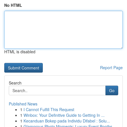
No HTML
HTML is disabled
Report Page
Search
Go
Published News
1
I Cannot Fulfill This Request
1
Winbox: Your Definitive Guide to Getting In ...
1
Kecanduan Bokep pada Individu Difabel : Solu...
1
Glamorous Photo Moments: Luxury Event Booths