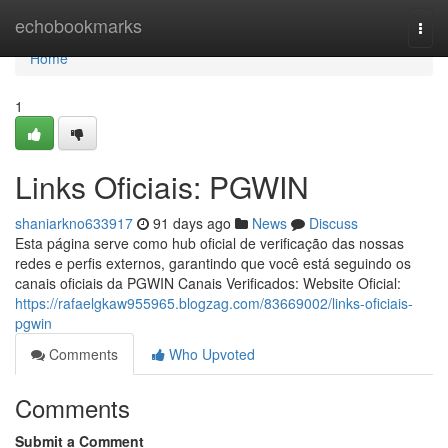
Home
echobookmarks
Togg
navi
Home
1
Links Oficiais: PGWIN
shaniarkno633917
91 days ago
News
Discuss
Esta página serve como hub oficial de verificação das nossas
redes e perfis externos, garantindo que você está seguindo os
canais oficiais da PGWIN Canais Verificados: Website Oficial:
https://rafaelgkaw955965.blogzag.com/83669002/links-oficiais-
pgwin
Comments
Who Upvoted
Comments
Submit a Comment