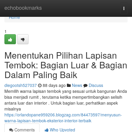
Home
echobookmarks
Togg
navi
Home
1
Menentukan Pilihan Lapisan
Tembok: Bagian Luar & Bagian
Dalam Paling Baik
diegootsh527037
88 days ago
News
Discuss
Memilih warna lapisan tembok yang sesuai untuk bangunan Anda
bisa menjadi rumit , terutama ketika mempertimbangkan selisih
antara luar dan interior . Untuk bagian luar, perhatikan aspek
misalnya
https://orlandopane959206.blogzag.com/84473597/menyusun-
warna-lapisan-tembok-eksterior-interior-terbaik
Comments
Who Upvoted