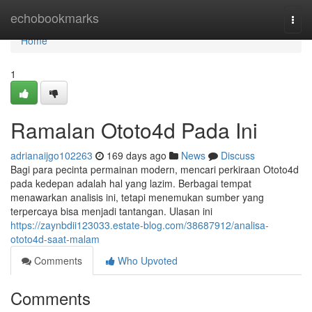
Home
echobookmarks
Togg
navi
Home
1
Ramalan Ototo4d Pada Ini
adrianaijgo102263
169 days ago
News
Discuss
Bagi para pecinta permainan modern, mencari perkiraan Ototo4d
pada kedepan adalah hal yang lazim. Berbagai tempat
menawarkan analisis ini, tetapi menemukan sumber yang
terpercaya bisa menjadi tantangan. Ulasan ini
https://zaynbdii123033.estate-blog.com/38687912/analisa-
ototo4d-saat-malam
Comments
Who Upvoted
Comments