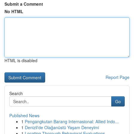
Submit a Comment
No HTML
HTML is disabled
Report Page
Search
Go
Published News
1
Pengangkutan Barang Internasional: Allied Indo...
1
Denizli'de Olağanüstü Yaşam Deneyimi
1
Locating Thorough Behavioral Evaluations ...