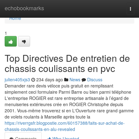
Home
echobookmarks
Togg
navi
Home
1
Top Directives De entretien de
chassis coulissants en pvc
julien405xjs3
234 days ago
News
Discuss
Demander rare devis véloce puis gratuit en remplissant
simplement ceci formulaire Parmi Barre ou bien parmi téléphone
L'entreprise ROGIER est rare entreprise artisanale à l’égard de
menuiseries extérieures crée en ROGIER Christophe depuis
2001. Vous-même trouverez si en L'Ouverture rare grand gamme
de volets roulants à Marseille après toute la
https://riverrgsfr.blogpostie.com/60157388/faits-sur-achat-de-
chassis-coulissants-en-alu-revealed
Comments
Who Upvoted