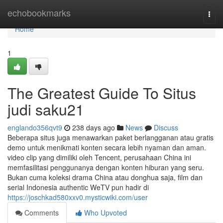
Home
echobookmarks
Togg
navi
Home
1
The Greatest Guide To Situs
judi saku21
englando356qvt9
238 days ago
News
Discuss
Beberapa situs juga menawarkan paket berlangganan atau gratis
demo untuk menikmati konten secara lebih nyaman dan aman.
video clip yang dimiliki oleh Tencent, perusahaan China ini
memfasilitasi penggunanya dengan konten hiburan yang seru.
Bukan cuma koleksi drama China atau donghua saja, film dan
serial Indonesia authentic WeTV pun hadir di
https://joschkad580xxv0.mysticwiki.com/user
Comments
Who Upvoted