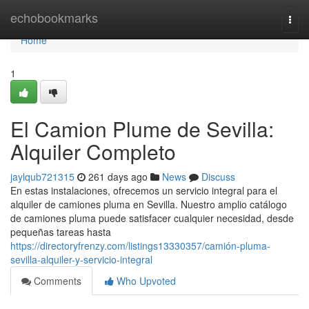
Home
echobookmarks
Togg
navi
Home
1
El Camion Plume de Sevilla:
Alquiler Completo
jaylqub721315
261 days ago
News
Discuss
En estas instalaciones, ofrecemos un servicio integral para el
alquiler de camiones pluma en Sevilla. Nuestro amplio catálogo
de camiones pluma puede satisfacer cualquier necesidad, desde
pequeñas tareas hasta
https://directoryfrenzy.com/listings13330357/camión-pluma-
sevilla-alquiler-y-servicio-integral
Comments
Who Upvoted