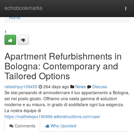
Home
echobookmarks
Togg
navi
Home
1
Apartment Refurbishments in
Bologna: Contemporary and
Tailored Options
rafaelnjuy109455
264 days ago
News
Discuss
Se stai pensando di ammodernare il tuo appartamento a Bologna,
sei nel posto giusto. Offriamo una vasta gamma di soluzioni
moderne e su misura, in grado di soddisfare ogni tua esigenza.
La nostra équipe di
https://mathekqex190996.wikinstructions.com/user
Comments
Who Upvoted