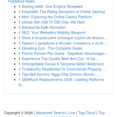
Published News
1
Solving ee88: One Enigma Revealed
1
Empire88: The Rising Sensation of Online Gaming
1
88m: Exploring the Online Casino Platform
1
24club Sàn Giải Trí Dẫn Đầu Việt Nam
1
İstanbul'da Eşlik Hizmetleri
1
SEO: Your Website's Visibility Blueprint
1
Dicas e truques para conseguir cupom de descon...
1
Ремонт с дизайном в Москве: стоимость и особ...
1
Elevating Eu9 - The Complete Guide
1
Promo Pemain Pkv Game : Dapatkan Keuntungan...
1
Experience Top-Quality Beef Arm Cut : A Ga...
1
Unforgettable Kenya & Tanzania Safari Adventure
1
Trustworthy Residential Or Commercial Property ...
1
Tips Beli Domino Higgs Chip Domino Murah: ...
1
SEMRush Replacements 2025: Leading Platforms
fo...
Copyright © 2026 |
Advanced Search
|
Live
|
Tag Cloud
|
Top