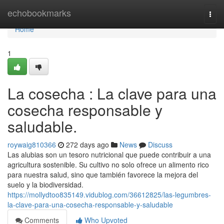
Home
echobookmarks
Togg
navi
Home
1
La cosecha : La clave para una
cosecha responsable y
saludable.
roywaig810366
272 days ago
News
Discuss
Las alubias son un tesoro nutricional que puede contribuir a una
agricultura sostenible. Su cultivo no solo ofrece un alimento rico
para nuestra salud, sino que también favorece la mejora del
suelo y la biodiversidad.
https://mollydtoo835149.vidublog.com/36612825/las-legumbres-
la-clave-para-una-cosecha-responsable-y-saludable
Comments
Who Upvoted