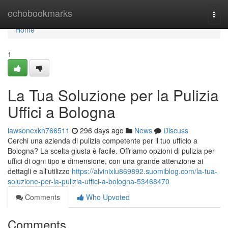
Home
echobookmarks
Togg
navi
Home
1
La Tua Soluzione per la Pulizia
Uffici a Bologna
lawsonexkh766511
296 days ago
News
Discuss
Cerchi una azienda di pulizia competente per il tuo ufficio a
Bologna? La scelta giusta è facile. Offriamo opzioni di pulizia per
uffici di ogni tipo e dimensione, con una grande attenzione ai
dettagli e all'utilizzo
https://alvinixlu869892.suomiblog.com/la-tua-
soluzione-per-la-pulizia-uffici-a-bologna-53468470
Comments
Who Upvoted
Comments